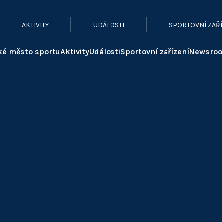
AKTIVITY
UDÁLOSTI
SPORTOVNÍ ZAŘÍ
ké město sportu
Aktivity
Události
Sportovní zařízení
Newsro