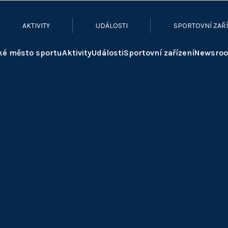
AKTIVITY
UDÁLOSTI
SPORTOVNÍ ZAŘÍ
ké město sportu
Aktivity
Události
Sportovní zařízení
Newsro